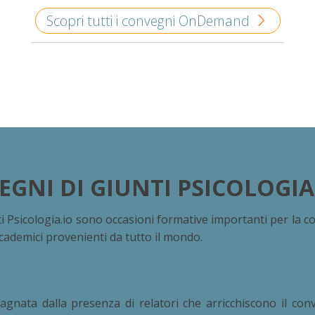
Scopri tutti i convegni OnDemand
EGNI DI GIUNTI PSICOLOGIA
ti Psicologia.io sono occasioni formative importanti per la c
ccademici provenienti da tutto il mondo.
pagnata dalla presenza di relatori che arricchiscono il co