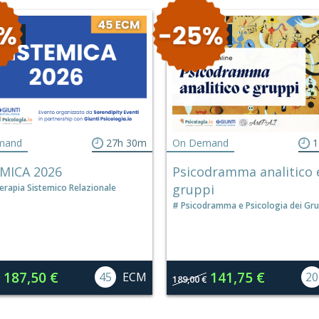
GNO
CONVEGNO
mand
27h 30m
On Demand
1
EMICA 2026
Psicodramma analitico 
gruppi
erapia Sistemico Relazionale
Psicodramma e Psicologia dei Gru
187,50 €
141,75 €
45
ECM
20
189,00 €