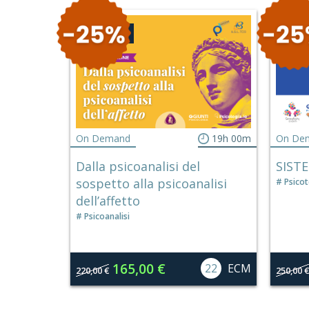
CONVEGNO
CONVE
On Demand
19h 00m
On De
Dalla psicoanalisi del
SIST
sospetto alla psicoanalisi
Psicot
dell’affetto
Psicoanalisi
165,00 €
22
ECM
220,00 €
250,00 €