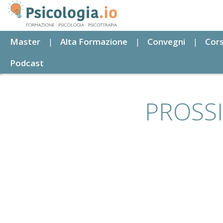
Salta
al
contenuto
Master
Alta Formazione
Convegni
Cors
principale
Podcast
PROSS