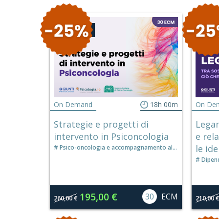
CONVEGNO
CONVE
On Demand
18h 00m
On De
Strategie e progetti di
Legam
intervento in Psiconcologia
e rel
le ide
Psico-oncologia e accompagnamento al
fine vita
Dipen
195,00 €
30
ECM
260,00 €
210,00 €