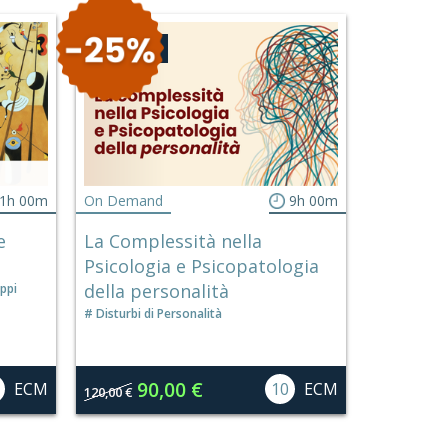
CONVEGNO
1h 00m
On Demand
9h 00m
e
La Complessità nella
Psicologia e Psicopatologia
della personalità
ppi
Disturbi di Personalità
90,00 €
ECM
10
ECM
120,00 €