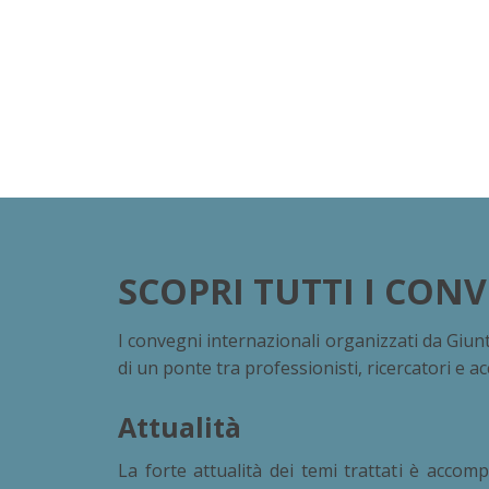
SCOPRI TUTTI I CONV
I convegni internazionali organizzati da Giun
di un ponte tra professionisti, ricercatori e a
Attualità
La forte attualità dei temi trattati è accom