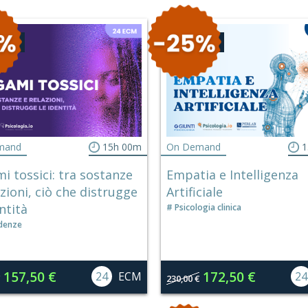
GNO
CONVEGNO
mand
15h 00m
On Demand
1
i tossici: tra sostanze
Empatia e Intelligenza
azioni, ciò che distrugge
Artificiale
ntità
Psicologia clinica
denze
157,50 €
172,50 €
24
ECM
24
230,00 €