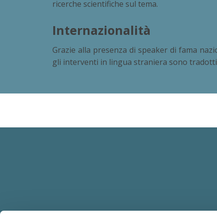
ricerche scientifiche sul tema.
Internazionalità
Grazie alla presenza di speaker di fama nazio
gli interventi in lingua straniera sono tradott