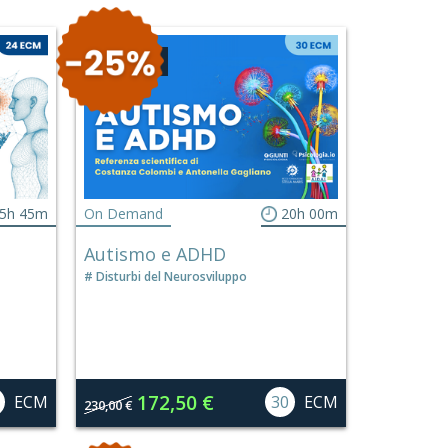
CONVEGNO
5h 45m
On Demand
20h 00m
Autismo e ADHD
Disturbi del Neurosviluppo
172,50 €
ECM
30
ECM
230,00 €