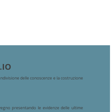
.IO
ondivisione delle conoscenze e la costruzione
nvegno presentando le evidenze delle ultime