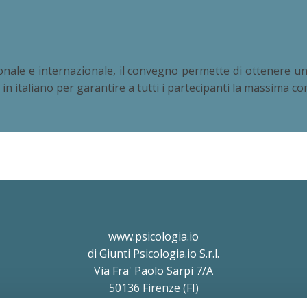
nale e internazionale, il convegno permette di ottenere una
i in italiano per garantire a tutti i partecipanti la massima 
www.psicologia.io
di Giunti Psicologia.io S.r.l.
Via Fra' Paolo Sarpi 7/A
50136 Firenze (FI)
P.IVA e C.F. 11854690010