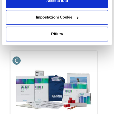
Accetta tutti
“Accetta tutti i cookie” presti il tuo consenso alla
profilazione che potrai revocare in ogni momento
TTAP
nella
pagina dedicati ai cookie
Impostazioni Cookie
.
TEACCH Transition Assessment Profile
Rifiuta
C