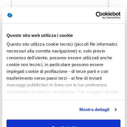
Prove MT-3 Clinica
Il test sviluppato da Cesare Cornoldi per la
valutazione delle abilità di lettura, comprensione,
scrittura e matematica.
Questo sito web utilizza i cookie
Questo sito utilizza cookie tecnici (piccoli file informatici
necessari alla corretta navigazione) e, solo previo
consenso dell’utente, possono essere utilizzati anche
cookie non tecnici, in particolare possono essere
impiegati cookie di profilazione - di terze parti e con
B
trasferimento verso paesi terzi - al fine di inviarti
messaggi pubblicitari in linea con le tue preferenze,
manifestate durante la navigazione. Per maggiori dettagli
sul trattamento dei tuoi dati personali durante la
navigazione, e per modificare le tue scelte privacy sui
Mostra dettagli
cookie, ti invitiamo a prendere visione dell’
informativa
cookie
. Chiudendo il banner tramite la “X” prosegui la
navigazione senza alcuna profilazione. Selezionando