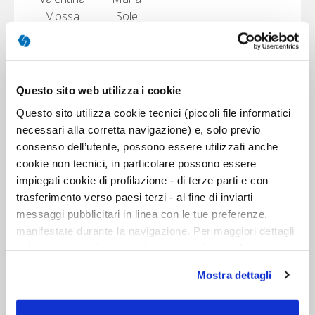
Mossa
Sole
Pipino
Questo sito web utilizza i cookie
Ideazione, progettazione e
Questo sito utilizza cookie tecnici (piccoli file informatici
necessari alla corretta navigazione) e, solo previo
realizzazione di percorsi di
consenso dell’utente, possono essere utilizzati anche
libroterapia con albi illustrati
cookie non tecnici, in particolare possono essere
impiegati cookie di profilazione - di terze parti e con
Durata Modulo
4h 00m
trasferimento verso paesi terzi - al fine di inviarti
messaggi pubblicitari in linea con le tue preferenze,
manifestate durante la navigazione. Per maggiori dettagli
sul trattamento dei tuoi dati personali durante la
Docente
navigazione, e per modificare le tue scelte privacy sui
Mostra dettagli
cookie, ti invitiamo a prendere visione dell’
informativa
cookie
. Chiudendo il banner tramite la “X” prosegui la
navigazione senza alcuna profilazione. Selezionando