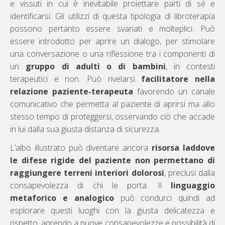
e vissuti in cui è inevitabile proiettare parti di sé e
identificarsi. Gli utilizzi di questa tipologia di libroterapia
possono pertanto essere svariati e molteplici. Può
essere introdotto per aprire un dialogo, per stimolare
una conversazione o una riflessione tra i componenti di
un
gruppo di adulti o di bambini
, in contesti
terapeutici e non. Può rivelarsi
facilitatore nella
relazione paziente-terapeuta
favorendo un canale
comunicativo che permetta al paziente di aprirsi ma allo
stesso tempo di proteggersi, osservando ciò che accade
in lui dalla sua giusta distanza di sicurezza.
L’albo illustrato può diventare ancora
risorsa laddove
le difese rigide del paziente non permettano di
raggiungere terreni interiori dolorosi
, preclusi dalla
consapevolezza di chi le porta. Il
linguaggio
metaforico e analogico
può condurci quindi ad
esplorare questi luoghi con la giusta delicatezza e
rispetto, aprendo a nuove consapevolezze e possibilità di