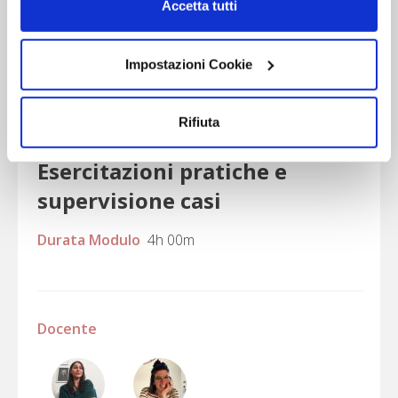
Accetta tutti
“Accetta tutti i cookie” presti il tuo consenso alla
Valentina
Maria
profilazione che potrai revocare in ogni momento
Mossa
Sole
nella
pagina dedicati ai cookie
Impostazioni Cookie
.
Pipino
Rifiuta
Esercitazioni pratiche e
supervisione casi
Durata Modulo
4h 00m
Docente