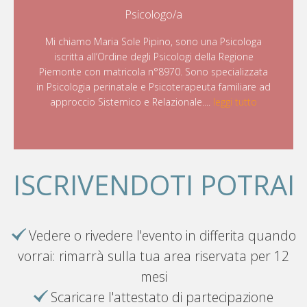
Psicologo/a
Mi chiamo Maria Sole Pipino, sono una Psicologa
iscritta all’Ordine degli Psicologi della Regione
Piemonte con matricola n°8970. Sono specializzata
in Psicologia perinatale e Psicoterapeuta familiare ad
approccio Sistemico e Relazionale....
leggi tutto
ISCRIVENDOTI POTRAI
Vedere o rivedere l'evento in differita quando
vorrai: rimarrà sulla tua area riservata per 12
mesi
Scaricare l'attestato di partecipazione