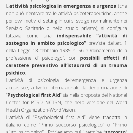
L’
attività psicologica in emergenza e urgenza
(che
non può rientrare tra le attività psicoterapeutiche, anche
per ovvi motivi di setting in cui si svolge normalmente nei
Servizio Sanitario o nello studio privato), si configura
tuttavia come una
indispensabile “attività di
sostegno in ambito psicologico”
prevista dall’art. 1
della Legge 18 febbraio 1989 n. 56 “Ordinamento della
professione di psicologo”, con
possibili effetti di
carattere preventivo all’istaurarsi di un trauma
psichico
.
L’attività di psicologia dell’emergenza e urgenza
acquisisce, a livello internazionale, la denominazione di
“
Psychological first Aid
” sia nella proposta del National
Center for PTSD–NCTSN, che nella versione del Word
Health Organization-Word Vision.
L’attività di “Psychological first Aid” viene tradotta in
italiano come “Primo soccorso psicologico” o “Primo
aiuto psicologico”. Privilegiamo qui il termine “
soccorso
”