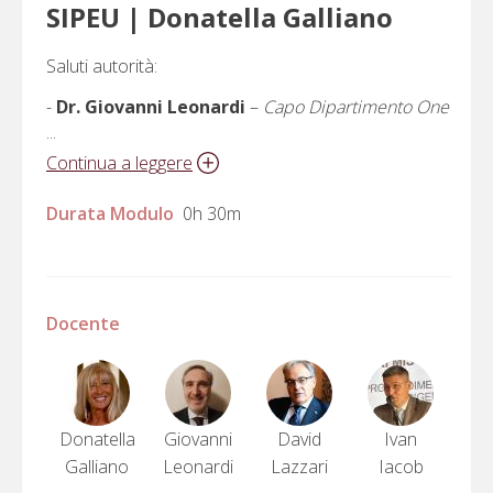
SIPEU | Donatella Galliano
Saluti autorità:
-
Dr. Giovanni Leonardi
–
Capo Dipartimento One
...
Health del Ministero della Salute
Continua a leggere
-
Dr. David Lazzari
-
Presidente Consiglio
Nazionale Ordine degli Psicologi - CNOP
Durata Modulo
0h 30m
-
Dr. Ivan Iacob
–
Segretario generale AUPI
Docente
Donatella
Giovanni
David
Ivan
Galliano
Leonardi
Lazzari
Iacob