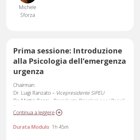
Michele
Sforza
Prima sessione: Introduzione
alla Psicologia dell’emergenza
urgenza
Chairman:
Dr. Luigi Ranzato –
Vicepresidente SIPEU
Dr. Mattia Rossi -
Presidente Psicologi per i Popoli
...
Toscana
Continua a leggere
Dr.ssa Donatella Galliano |
La psicologia
Durata Modulo
1h 45m
dell’emergenza urgenza oggi, percorsi di
sviluppo e miglioramento