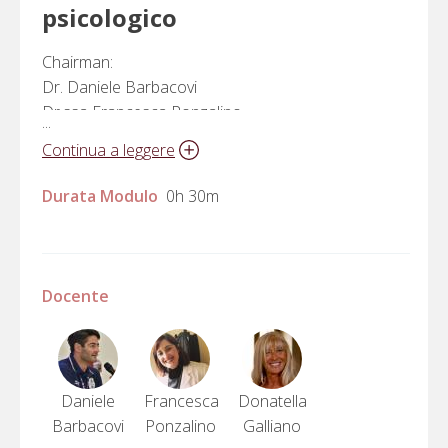
psicologico
Chairman:
Dr. Daniele Barbacovi
Dr.ssa Francesca Ponzalino
...
Donatella Galliano | I
ntroduzione alla III sessione
Continua a leggere
Durata Modulo
0h 30m
Docente
Daniele
Francesca
Donatella
Barbacovi
Ponzalino
Galliano