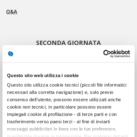
Q&A
SECONDA GIORNATA
III SESSIONE: Gestione
Questo sito web utilizza i cookie
sociosanitaria delle urgenze e
Questo sito utilizza cookie tecnici (piccoli file informatici
tutela del benessere psicologico
necessari alla corretta navigazione) e, solo previo
consenso dell’utente, possono essere utilizzati anche
cookie non tecnici, in particolare possono essere
Terzo modulo
impiegati cookie di profilazione - di terze parti e con
trasferimento verso paesi terzi - al fine di inviarti
Chairman:
messaggi pubblicitari in linea con le tue preferenze,
Dr. Daniele Barbacovi -
SIPEU, Presidente Psicologi per i
manifestate durante la navigazione. Per maggiori dettagli