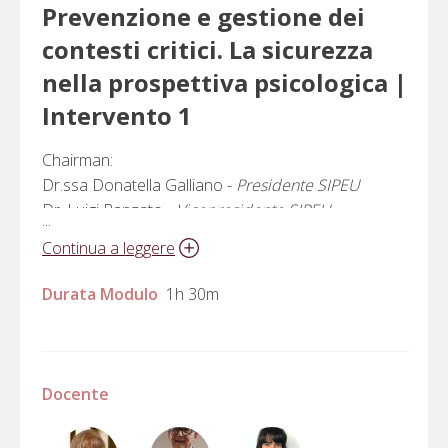
Prevenzione e gestione dei
contesti critici. La sicurezza
nella prospettiva psicologica |
Intervento 1
Chairman:
Dr.ssa Donatella Galliano -
Presidente SIPEU
Dr. Luigi Ranzato -
Vicepresidente SIPEU
...
Prof.ssa Francesca Giordano
|
Ricerca e
Continua a leggere
intervento per promuovere resilienza in
Durata Modulo
1h 30m
contesti di avversità
Docente