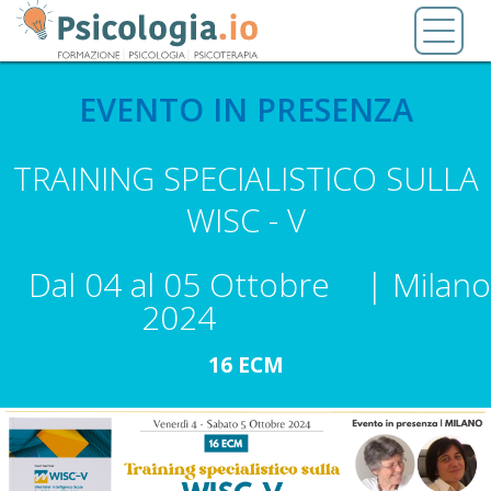
Salta
Toggl
al
naviga
contenuto
principale
EVENTO IN PRESENZA
TRAINING SPECIALISTICO SULLA
WISC - V
Dal 04 al 05 Ottobre
|
Milano
2024
16 ECM