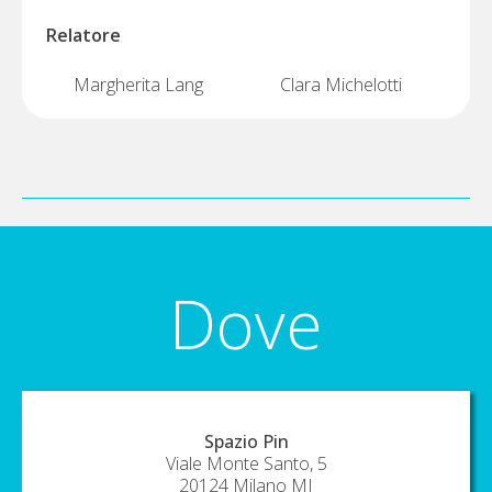
Relatore
Margherita Lang
Clara Michelotti
Dove
Spazio Pin
Viale Monte Santo, 5
20124
Milano
MI