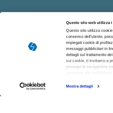
Questo sito web utilizza i
Responsabile dell
Questo sito utilizza cookie 
consenso dell’utente, poss
impiegati cookie di profilaz
messaggi pubblicitari in l
dettagli sul trattamento de
sui cookie, ti invitiamo a p
prosegui la navigazione sen
consenso alla profilazione
Mostra dettagli
CHI
COLLABORA
DOCENTI
SIAMO
CON NOI