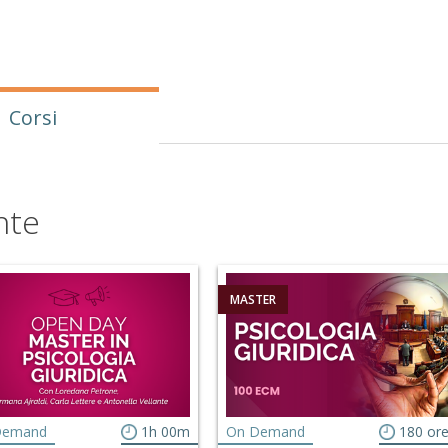
Corsi
nte
MASTER
Demand
1h 00m
On Demand
180 or