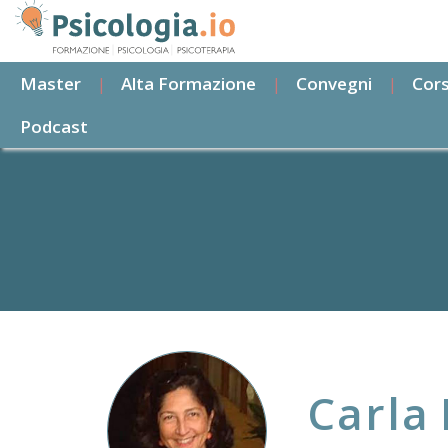
Salta
al
contenuto
Master
Alta Formazione
Convegni
Cors
principale
Podcast
Carla