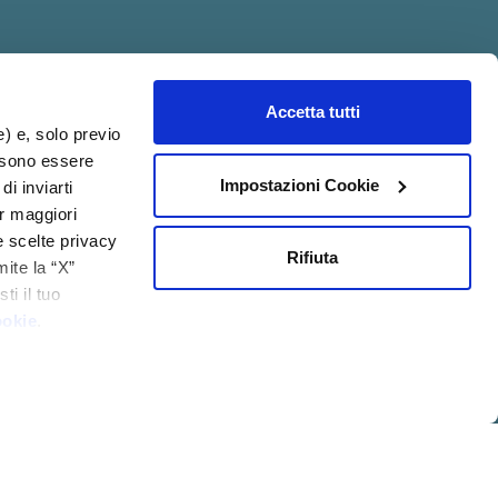
Accetta tutti
acy@psicologia.io
e) e, solo previo
ossono essere
Impostazioni Cookie
di inviarti
er maggiori
e scelte privacy
Rifiuta
mite la “X”
ti il tuo
ookie
.
IZIONI GENERALI DI
MOD.
QUALITÀ
VENDITA
231