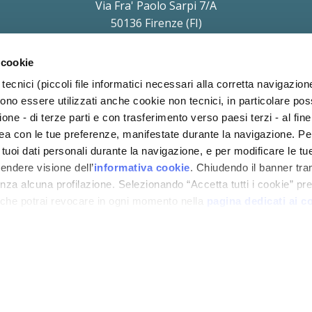
Via Fra' Paolo Sarpi 7/A
50136 Firenze (FI)
P.IVA e C.F. 11854690010
soggetta a direzione e coordinamento di Holding Daniel S.r.l.
 cookie
a Protezione dei Dati (Art. 37 del REG UE 2016/679) Avv. Victoria Parise
priv
tecnici (piccoli file informatici necessari alla corretta navigazion
ono essere utilizzati anche cookie non tecnici, in particolare p
ione - di terze parti e con trasferimento verso paesi terzi - al fine 
inea con le tue preferenze, manifestate durante la navigazione. P
i tuoi dati personali durante la navigazione, e per modificare le tu
rendere visione dell’
informativa cookie
. Chiudendo il banner tra
za alcuna profilazione. Selezionando “Accetta tutti i cookie” pres
 che potrai revocare in ogni momento nella
pagina dedicati ai c
COOKIE
PRIVACY
BLOG
CODICE
COND
POLICY
POLICY
ETICO