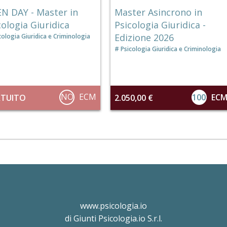
N DAY - Master in
Master Asincrono in
cologia Giuridica
Psicologia Giuridica -
Edizione 2026
cologia Giuridica e Criminologia
Psicologia Giuridica e Criminologia
NO
ECM
100
EC
TUITO
2.050,00 €
www.psicologia.io
di Giunti Psicologia.io S.r.l.