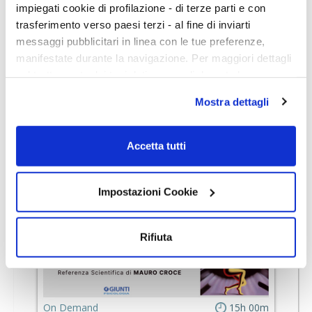
impiegati cookie di profilazione - di terze parti e con
ICONSEX 2023. Convegno
trasferimento verso paesi terzi - al fine di inviarti
internazionale di sessuologia - II ed. |
messaggi pubblicitari in linea con le tue preferenze,
manifestate durante la navigazione. Per maggiori dettagli
Lavorare con la sessualità.
sul trattamento dei tuoi dati personali durante la
Sessuologia Clinica
navigazione, e per modificare le tue scelte privacy sui
Mostra dettagli
30
ECM
cookie, ti invitiamo a prendere visione dell’
informativa
cookie
. Chiudendo il banner tramite la “X” prosegui la
navigazione senza alcuna profilazione. Selezionando
Accetta tutti
“Accetta tutti i cookie” presti il tuo consenso alla
CONVEGNO
profilazione che potrai revocare in ogni momento
nella
pagina dedicati ai cookie
Impostazioni Cookie
.
Rifiuta
On Demand
15h 00m