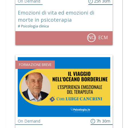
On Demand
25h 30m
Emozioni di vita ed emozioni di
morte in psicoterapia
Psicologia clinica
NO
ECM
FORMAZIONE BREVE
On Demand
7h 30m