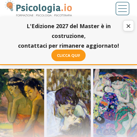
Salta
Toggl
al
naviga
contenuto
×
L'Edizione 2027 del Master è in
principale
costruzione,
contattaci per rimanere aggiornato!
CLICCA QUI!