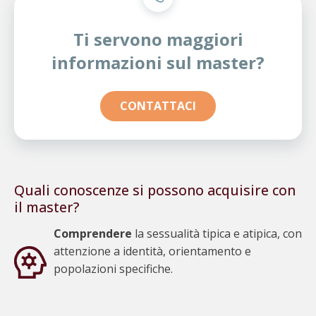
Ti servono maggiori
informazioni sul master?
CONTATTACI
Quali conoscenze si possono acquisire con
il master?
Francesco Villois
Comprendere
la sessualità tipica e atipica, con
Ti servono maggiori
attenzione a identità, orientamento e
informazioni sul master?
popolazioni specifiche.
Lascia i tuoi dati e il tuo numero di telefono
e verrai contattato durante la fascia oraria