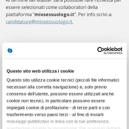
Al termine del Master sarà possibile fare richiesta per
essere selezionati come collaboratori della
piattaforma "
miosessuologo.it
". Per info scrivi a:
candidature@miosessuologo.it
.
Posso pagare il master a rate?
Questo sito web utilizza i cookie
Per procedere con l'iscrizione è sufficiente cliccare sul
Questo sito utilizza cookie tecnici (piccoli file informatici
bottone ISCRIZIONI e selezionare il metodo di
necessari alla corretta navigazione) e, solo previo
pagamento desiderato (carta di credito, Paypal, bonifico
consenso dell’utente, possono essere utilizzati anche
bancario).
cookie non tecnici, in particolare possono essere
Se è interessato/a a conoscere le possibilità di
impiegati cookie di profilazione - di terze parti e con
pagamento a rate del master può contattare la
trasferimento verso paesi terzi - al fine di inviarti
segreteria formativa inviando una richiesta a questo
link
messaggi pubblicitari in linea con le tue preferenze,
manifestate durante la navigazione. Per maggiori dettagli