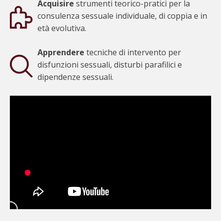
Acquisire
strumenti teorico-pratici per la
da te indicata
consulenza sessuale individuale, di coppia e in
Nome
età evolutiva.
Apprendere
tecniche di intervento per
Cognome
disfunzioni sessuali, disturbi parafilici e
dipendenze sessuali.
Email
Telefono
Fascia
Oraria
Ho bisogno di informazioni per
Ho
bisogno
di