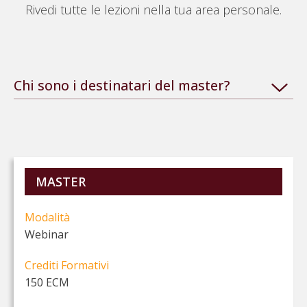
Rivedi tutte le lezioni nella tua area personale.
Chi sono i destinatari del master?
Il modulo A
del Master “Fondamenti psicologici e
sessuologici del comportamento sessuale tipico e
atipico” è rivolto a tutte le figure del sistema sanitario,
tutti i medici, tutti gli studenti di Psicologia (anche
MASTER
iscritti alla triennale) e Medicina. Possono partecipare
anche educatori, pedagogisti, insegnanti.
Modalità
Il modulo B
del Master “La consulenza in sessuologia
Webinar
generale, delle popolazioni specifiche e della devianza
sessuale” è rivolto a tutte le figure del sistema
Crediti Formativi
sanitario, tutti i medici, tutti gli studenti di Psicologia
150 ECM
(anche iscritti alla triennale) e Medicina.