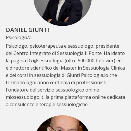
Consulente in sessualità tipica e
atipica
(frequentando i moduli A+B)
Il corso di 1° livello rilascia la certificazione in
Sessualità tipica e atipica
(frequentando il
DANIEL GIUNTI
modulo A)
Psicologo/a
Concludendo il Master e i relativi test ECM di verifica
Psicologo, psicoterapeuta e sessuologo, presidente
dei contenuti appresi, avrai la possibilità di iscriverti
del Centro Integrato di Sessuologia Il Ponte. Ha ideato
all’
Albo interno dell’Istituto Italiano di Sessuologia
la pagina IG @sessuologia (oltre 500.000 follower) ed
Integrata
è direttore scientifico del Master in Sessuologia Clinica
e dei corsi in sessuologia di Giunti Psicologia.io che
formano ogni anno centinaia di professionisti.
Fondatore del servizio sessuologico online
miosessuologo.it, la prima piattaforma online dedicata
a consulenze e terapie sessuologiche.