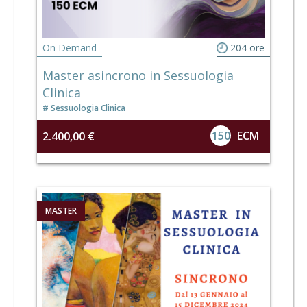
On Demand
204 ore
Master asincrono in Sessuologia
Clinica
Sessuologia Clinica
150
ECM
2.400,00 €
MASTER