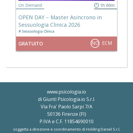
On Demand
1h 00m
OPEN DAY – Master Asincrono in
Sessuologia Clinica 2026
Sessuologia Clinica
NO
ECM
GRATUITO
www.psicologia.io
di Giunti Psicologia.io S.r.l.
Via Fra' Paolo Sarpi 7/A
50136 Firenze (FI)
P.IVA e C.F. 11854690010
soggetta a direzione e coordinamento di Holding Daniel S.r.l.