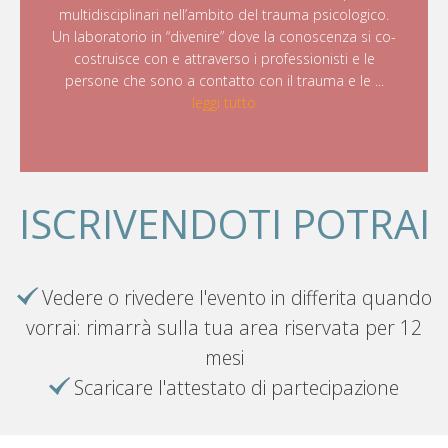
multidisciplinari nell’ambito del trauma psicologico.
Un laboratorio in “divenire” dove la conoscenza si co-
costruisce con e attraverso i professionisti e le
persone che sono a contatto con il trauma e le ...
leggi tutto
ISCRIVENDOTI POTRAI
Vedere o rivedere l'evento in differita quando
vorrai: rimarrà sulla tua area riservata per 12
mesi
Scaricare l'attestato di partecipazione