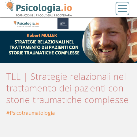
Salta
Toggl
al
naviga
contenuto
principale
TLL | Strategie relazionali nel
trattamento dei pazienti con
storie traumatiche complesse
Psicotraumatologia