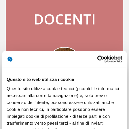
DOCENTI
Questo sito web utilizza i cookie
Questo sito utilizza cookie tecnici (piccoli file informatici
MARTIN J. DORAHY
necessari alla corretta navigazione) e, solo previo
consenso dell’utente, possono essere utilizzati anche
Martin J. Dorahy, PhD, è professore di Psicologia
cookie non tecnici, in particolare possono essere
clinica presso l’Università di Canterbury, Christchurch,
impiegati cookie di profilazione - di terze parti e con
Nuova Zelanda, ed ex presidente della International
trasferimento verso paesi terzi - al fine di inviarti
Society for the Study of Trauma and Dissociation