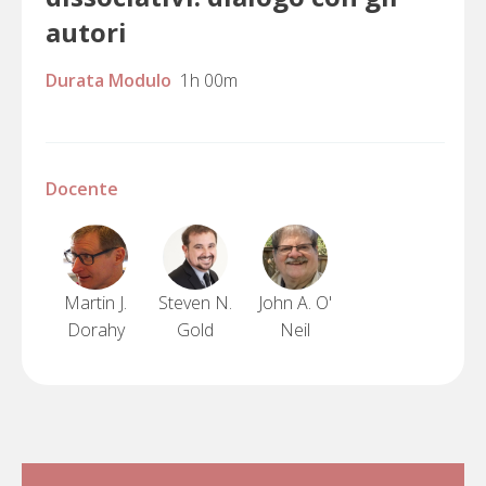
autori
Durata Modulo
1h 00m
Docente
Martin J.
Steven N.
John A. O'
Dorahy
Gold
Neil