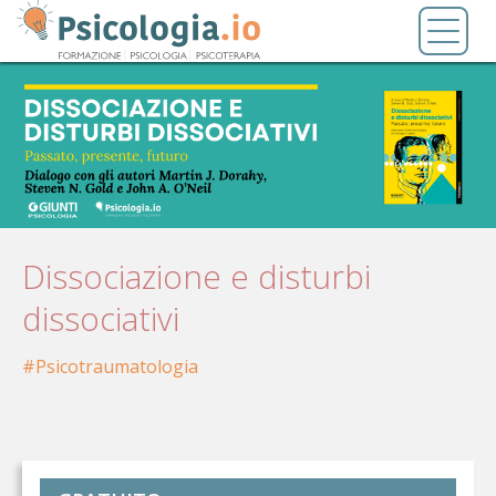
Salta
Toggl
al
naviga
contenuto
principale
Dissociazione e disturbi
dissociativi
Psicotraumatologia