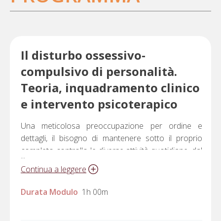
Il disturbo ossessivo-
compulsivo di personalità.
Teoria, inquadramento clinico
e intervento psicoterapico
Una meticolosa preoccupazione per ordine e
dettagli, il bisogno di mantenere sotto il proprio
completo controllo le diverse attività quotidiane, dal
...
lavoro alle relazioni interpersonali e famigliari, a
Continua a leggere
scapito di spontaneità, flessibilità, efficienza.
Dedizione perfezionistica e rigidità verso il lavoro e
Durata Modulo
1h 00m
le norme morali, a scapito di attività sociali e
ricreative. Difficoltà a delegare compiti o a