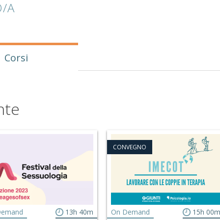
/A
Corsi
nte
CONVEGNO
Demand
13h 40m
On Demand
15h 00