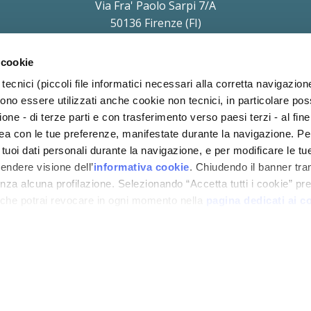
Via Fra' Paolo Sarpi 7/A
50136 Firenze (FI)
P.IVA e C.F. 11854690010
soggetta a direzione e coordinamento di Holding Daniel S.r.l.
 cookie
a Protezione dei Dati (Art. 37 del REG UE 2016/679) Avv. Victoria Parise
priv
tecnici (piccoli file informatici necessari alla corretta navigazion
ono essere utilizzati anche cookie non tecnici, in particolare p
ione - di terze parti e con trasferimento verso paesi terzi - al fine 
inea con le tue preferenze, manifestate durante la navigazione. P
i tuoi dati personali durante la navigazione, e per modificare le tu
rendere visione dell’
informativa cookie
. Chiudendo il banner tra
za alcuna profilazione. Selezionando “Accetta tutti i cookie” pres
 che potrai revocare in ogni momento nella
pagina dedicati ai c
COOKIE
PRIVACY
BLOG
CODICE
COND
POLICY
POLICY
ETICO