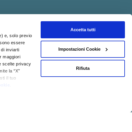
Accetta tutti
acy@psicologia.io
e) e, solo previo
ossono essere
Impostazioni Cookie
di inviarti
er maggiori
e scelte privacy
Rifiuta
mite la “X”
ti il tuo
ookie
.
IZIONI GENERALI DI
MOD.
QUALITÀ
VENDITA
231