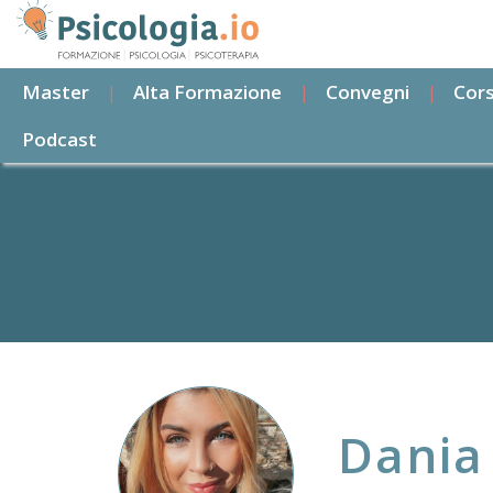
Salta
al
contenuto
Master
Alta Formazione
Convegni
Cors
principale
Podcast
Dania