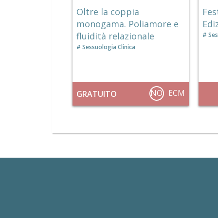
Oltre la coppia
Fes
monogama. Poliamore e
Edi
fluidità relazionale
Ses
Sessuologia Clinica
NO
ECM
GRATUITO