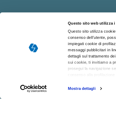
Questo sito web utilizza i
Responsabile dell
Questo sito utilizza cookie 
consenso dell’utente, poss
impiegati cookie di profilaz
messaggi pubblicitari in l
dettagli sul trattamento de
sui cookie, ti invitiamo a p
prosegui la navigazione sen
consenso alla profilazione
Mostra dettagli
CHI
COLLABORA
DOCENTI
SIAMO
CON NOI