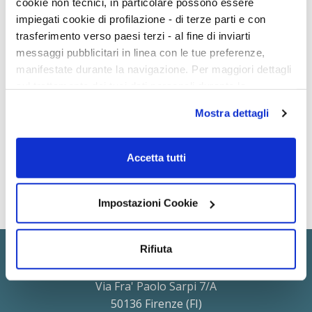
cookie non tecnici, in particolare possono essere
impiegati cookie di profilazione - di terze parti e con
trasferimento verso paesi terzi - al fine di inviarti
On Demand
13h 40m
messaggi pubblicitari in linea con le tue preferenze,
manifestate durante la navigazione. Per maggiori dettagli
Festival della Sessuologia Edizione
sul trattamento dei tuoi dati personali durante la
2023
navigazione, e per modificare le tue scelte privacy sui
Sessuologia Clinica
Mostra dettagli
cookie, ti invitiamo a prendere visione dell’
informativa
NO
ECM
cookie
. Chiudendo il banner tramite la “X” prosegui la
navigazione senza alcuna profilazione. Selezionando
Accetta tutti
“Accetta tutti i cookie” presti il tuo consenso alla
profilazione che potrai revocare in ogni momento
nella
pagina dedicati ai cookie
Impostazioni Cookie
.
Rifiuta
www.psicologia.io
di Giunti Psicologia.io S.r.l.
Via Fra' Paolo Sarpi 7/A
50136 Firenze (FI)