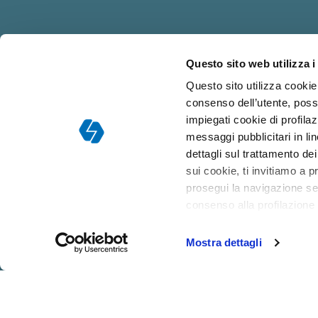
Questo sito web utilizza i
Responsabile dell
Questo sito utilizza cookie 
consenso dell’utente, poss
impiegati cookie di profilaz
messaggi pubblicitari in l
dettagli sul trattamento de
sui cookie, ti invitiamo a p
prosegui la navigazione sen
consenso alla profilazione
Mostra dettagli
CHI
COLLABORA
DOCENTI
SIAMO
CON NOI