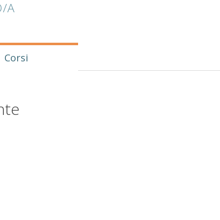
/A
Corsi
nte