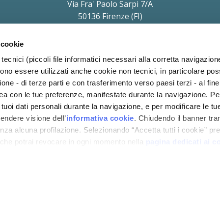
Via Fra' Paolo Sarpi 7/A
50136 Firenze (FI)
P.IVA e C.F. 11854690010
soggetta a direzione e coordinamento di Holding Daniel S.r.l.
 cookie
a Protezione dei Dati (Art. 37 del REG UE 2016/679) Avv. Victoria Parise
priv
tecnici (piccoli file informatici necessari alla corretta navigazion
ono essere utilizzati anche cookie non tecnici, in particolare p
ione - di terze parti e con trasferimento verso paesi terzi - al fine 
inea con le tue preferenze, manifestate durante la navigazione. P
i tuoi dati personali durante la navigazione, e per modificare le tu
rendere visione dell’
informativa cookie
. Chiudendo il banner tra
za alcuna profilazione. Selezionando “Accetta tutti i cookie” pres
 che potrai revocare in ogni momento nella
pagina dedicati ai c
COOKIE
PRIVACY
BLOG
CODICE
COND
POLICY
POLICY
ETICO