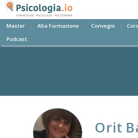
Salta
al
contenuto
Master
Alta Formazione
Convegni
Cors
principale
Podcast
Orit
B