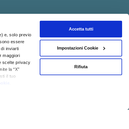
Accetta tutti
acy@psicologia.io
e) e, solo previo
ossono essere
Impostazioni Cookie
di inviarti
er maggiori
e scelte privacy
Rifiuta
mite la “X”
ti il tuo
ookie
.
IZIONI GENERALI DI
MOD.
QUALITÀ
VENDITA
231