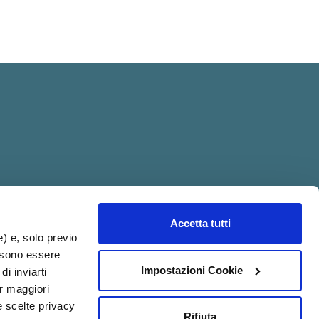
Accetta tutti
acy@psicologia.io
e) e, solo previo
ossono essere
Impostazioni Cookie
di inviarti
er maggiori
e scelte privacy
Rifiuta