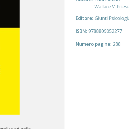
Wallace V. Fries
Editore
Giunti Psicologi
ISBN
9788809052277
Numero pagine
288
mplice ed agile,