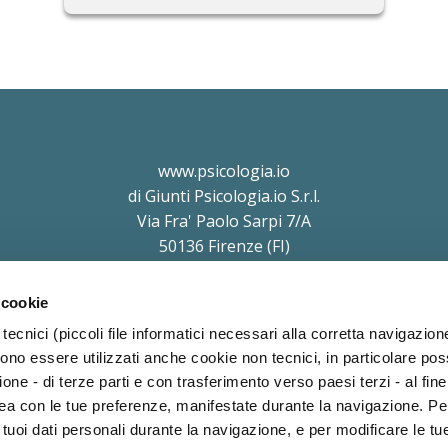
www.psicologia.io
di Giunti Psicologia.io S.r.l.
Via Fra' Paolo Sarpi 7/A
50136 Firenze (FI)
P.IVA e C.F. 11854690010
soggetta a direzione e coordinamento di Holding Daniel S.r.l.
 cookie
a Protezione dei Dati (Art. 37 del REG UE 2016/679) Avv. Victoria Parise
priv
tecnici (piccoli file informatici necessari alla corretta navigazion
ono essere utilizzati anche cookie non tecnici, in particolare p
ione - di terze parti e con trasferimento verso paesi terzi - al fine 
inea con le tue preferenze, manifestate durante la navigazione. P
i tuoi dati personali durante la navigazione, e per modificare le tu