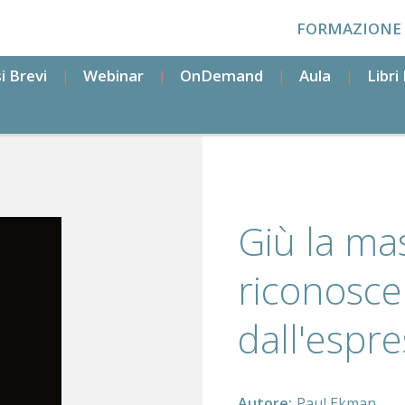
FORMAZIONE
i Brevi
Webinar
OnDemand
Aula
Libr
Giù la m
riconosce
dall'espre
Autore
Paul Ekman