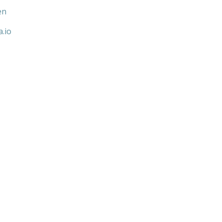
en
a.io