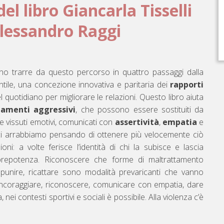
el libro Giancarla Tisselli
Alessandro Raggi
ono trarre da questo percorso in quattro passaggi dalla
gentile, una concezione innovativa e paritaria dei
rapporti
l quotidiano per migliorare le relazioni. Questo libro aiuta
amenti aggressivi
, che possono essere sostituiti da
 e vissuti emotivi, comunicati con
assertività
,
empatia
e
ci arrabbiamo pensando di ottenere più velocemente ciò
oni: a volte ferisce l’identità di chi la subisce e lascia
prepotenza. Riconoscere che forme di maltrattamento
 punire, ricattare sono modalità prevaricanti che vanno
, incoraggiare, riconoscere, comunicare con empatia, dare
, nei contesti sportivi e sociali è possibile. Alla violenza c’è