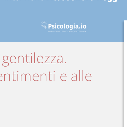
 gentilezza.
ntimenti e alle