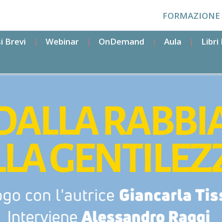
FORMAZIONE
i Brevi
Webinar
OnDemand
Aula
Libr