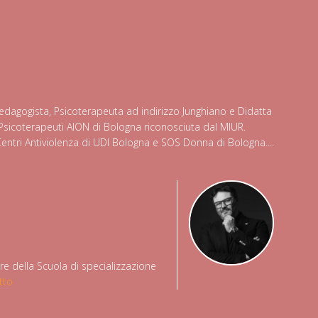
 Pedagogista, Psicoterapeuta ad indirizzo Junghiano e Didatta
Psicoterapeuti AION di Bologna riconosciuta dal MIUR.
entri Antiviolenza di UDI Bologna e SOS Donna di Bologna....
re della Scuola di specializzazione
utto