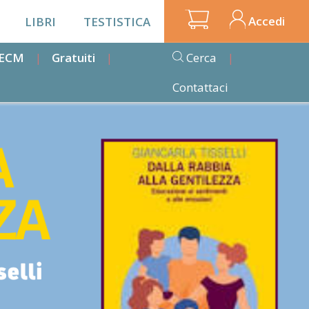
Accedi
LIBRI
TESTISTICA
i ECM
Gratuiti
Cerca
Contattaci