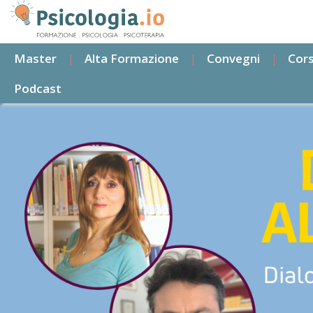
Salta
al
contenuto
Master
Alta Formazione
Convegni
Cors
principale
Podcast