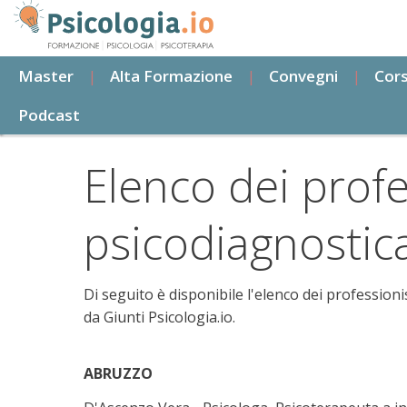
Salta
al
contenuto
Master
Alta Formazione
Convegni
Cors
principale
Podcast
Elenco dei profes
psicodiagnostic
Di seguito è disponibile l'elenco dei professioni
da Giunti Psicologia.io.
ABRUZZO