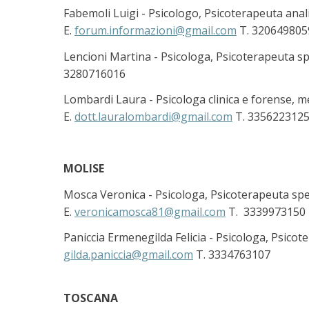
Fabemoli Luigi - Psicologo, Psicoterapeuta anali
E.
forum.informazioni@gmail.com
T. 320649805
Lencioni Martina - Psicologa, Psicoterapeuta spec
3280716016
Lombardi Laura - Psicologa clinica e forense, med
E.
dott.lauralombardi@gmail.com
T. 335622312
MOLISE
Mosca Veronica - Psicologa, Psicoterapeuta specia
E.
veronicamosca81@gmail.com
T. 3339973150
Paniccia Ermenegilda Felicia - Psicologa, Psicoter
gilda.paniccia@gmail.com
T. 3334763107
TOSCANA