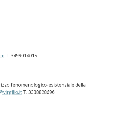
om
T. 3499014015
irizzo fenomenologico-esistenziale della
@virgilio.it
T. 3338828696