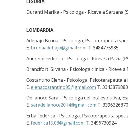
LIGURIA
Duranti Marika - Psicologa - Riceve a Sarzana (SP
LOMBARDIA
Adebajo Bruna - Psicologa, Psicoterapeuta specia
E.
brunaadebajo@gmail.com
T. 3484775985
Andreini Federica - Psicologa - Riceve a Pavia (PV
Branciforti Silvana - Psicologa clinica - Riceve a 
Costantino Elena - Psicologa, Psicoterapeuta a
E.
elenacostantino95@gmail.com
T. 3343879883
Dellanoce Sara - Psicologa dell'età evolutiva, E
E.
saradellanoce2014@gmail.com
T. 339632687
Erba Federica - Psicologa, Psicoterapeuta specia
E.
federica15.08@gmail.com
T. 3496730924