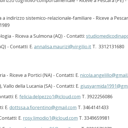
dirizzo cognitivo-comportamentale - Riceve a Pescara (PE) - 
a indirizzo sistemico-relazionale-familiare - Riceve a Pescara
1989
logia - Riceva a Sulmona (AQ) - Contatti:
studiomedicodinapo
Q) - Contatti: E.
annalisa.maurizi@virgilio.it
T. 3312131680
ia - Riceve a Portici (NA) - Contatti: E.
nicola.angelillo@gmai
 Vallo della Lucania (SA) - Contatti: E.
giusyarmida1991@gma
ntatti: E.
felicia.delpezzo1@icloud.com
T. 3922256086
i: E.
dottssa.a.fiorentino@gmail.com
T. 3464141433
ontatti: E.
rosy.limodio1@icloud.com
T. 3349659981