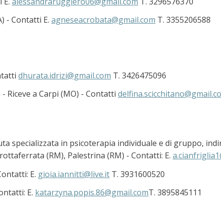
i E.
alessandraruggiero06@gmail.com
T. 3296576370
 - Contatti E.
agneseacrobata@gmail.com
T. 3355206588
ntatti
dhurata.idrizi@gmail.com
T. 3426475096
 - Riceve a Carpi (MO) - Contatti
delfina.scicchitano@gmail.c
ta specializzata in psicoterapia individuale e di gruppo, ind
rottaferrata (RM), Palestrina (RM) - Contatti: E.
a.cianfriglia1
Contatti: E.
gioia.iannitti@live.it
T. 3931600520
ntatti: E.
katarzyna.popis.86@gmail.com
T. 3895845111