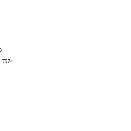
3
17574