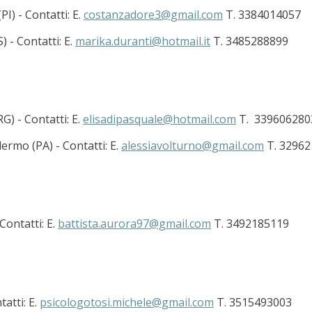
I) - Contatti: E.
costanzadore3@gmail.com
T. 3384014057
 - Contatti: E.
marika.duranti@hotmail.it
T. 3485288899
G) - Contatti: E.
elisadipasquale@hotmail.com
T. 339606280
ermo (PA) - Contatti: E.
alessiavolturno@gmail.com
T. 32962
Contatti: E.
battista.aurora97@gmail.com
T. 3492185119
atti: E.
psicologotosi.michele@gmail.com
T. 3515493003