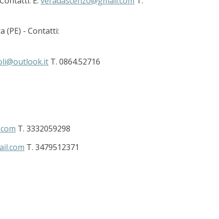
Contatti: E.
veradascenzo@gmail.com
T.
 (PE) - Contatti:
li@outlook.it
T. 0864.52716
l.com
T. 3332059298
il.com
T. 3479512371