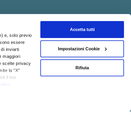
Accetta tutti
acy@psicologia.io
e) e, solo previo
ossono essere
Impostazioni Cookie
di inviarti
er maggiori
e scelte privacy
Rifiuta
mite la “X”
ti il tuo
ookie
.
IZIONI GENERALI DI
MOD.
QUALITÀ
VENDITA
231