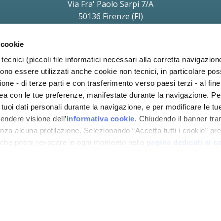
Via Fra' Paolo Sarpi 7/A
50136 Firenze (FI)
P.IVA e C.F. 11854690010
soggetta a direzione e coordinamento di Holding Daniel S.r.l.
 cookie
a Protezione dei Dati (Art. 37 del REG UE 2016/679) Avv. Victoria Parise
priv
tecnici (piccoli file informatici necessari alla corretta navigazion
ono essere utilizzati anche cookie non tecnici, in particolare p
ione - di terze parti e con trasferimento verso paesi terzi - al fine 
inea con le tue preferenze, manifestate durante la navigazione. P
i tuoi dati personali durante la navigazione, e per modificare le tu
rendere visione dell’
informativa cookie
. Chiudendo il banner tra
za alcuna profilazione. Selezionando “Accetta tutti i cookie” pres
 che potrai revocare in ogni momento nella
pagina dedicati ai c
COOKIE
PRIVACY
BLOG
CODICE
COND
POLICY
POLICY
ETICO