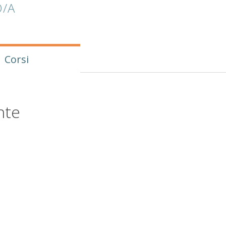
/A
Corsi
nte