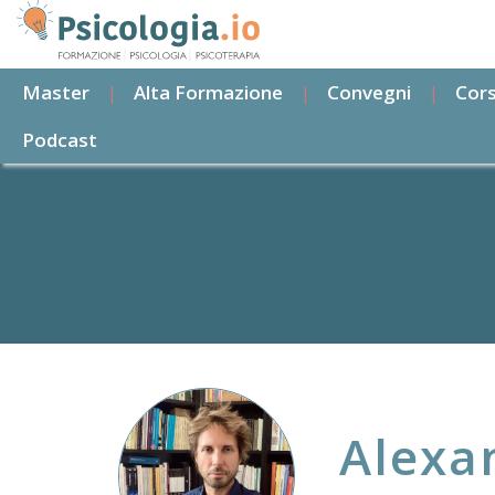
Salta
al
contenuto
Master
Alta Formazione
Convegni
Cors
principale
Podcast
Alexa