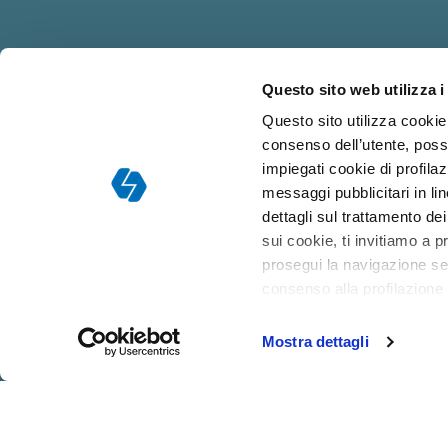
Questo sito web utilizza i
Responsabile dell
Questo sito utilizza cookie 
consenso dell’utente, poss
impiegati cookie di profilaz
messaggi pubblicitari in l
dettagli sul trattamento de
sui cookie, ti invitiamo a p
prosegui la navigazione sen
consenso alla profilazione
Mostra dettagli
CHI
COLLABORA
DOCENTI
SIAMO
CON NOI