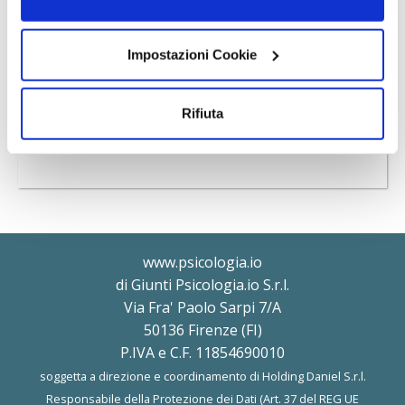
“Accetta tutti i cookie” presti il tuo consenso alla
On Demand
1h 00m
profilazione che potrai revocare in ogni momento
nella
pagina dedicati ai cookie
Impostazioni Cookie
.
Lo stato mentale di coppia
Terapia di Coppia
NO
ECM
Rifiuta
GRATUITO
www.psicologia.io
di Giunti Psicologia.io S.r.l.
Via Fra' Paolo Sarpi 7/A
50136 Firenze (FI)
P.IVA e C.F. 11854690010
soggetta a direzione e coordinamento di Holding Daniel S.r.l.
Responsabile della Protezione dei Dati (Art. 37 del REG UE