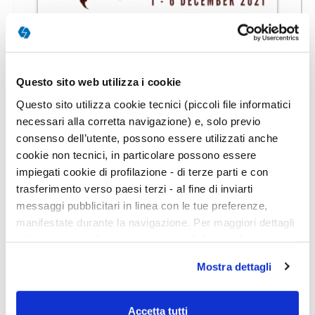
On Demand
73h 00m
IMECOT 2021 | International Meeting
Questo sito web utilizza i cookie
on Couple Therapy
Questo sito utilizza cookie tecnici (piccoli file informatici
necessari alla corretta navigazione) e, solo previo
50
ECM
consenso dell’utente, possono essere utilizzati anche
cookie non tecnici, in particolare possono essere
impiegati cookie di profilazione - di terze parti e con
trasferimento verso paesi terzi - al fine di inviarti
messaggi pubblicitari in linea con le tue preferenze,
manifestate durante la navigazione. Per maggiori dettagli
sul trattamento dei tuoi dati personali durante la
navigazione, e per modificare le tue scelte privacy sui
Mostra dettagli
cookie, ti invitiamo a prendere visione dell’
informativa
cookie
. Chiudendo il banner tramite la “X” prosegui la
navigazione senza alcuna profilazione. Selezionando
Accetta tutti