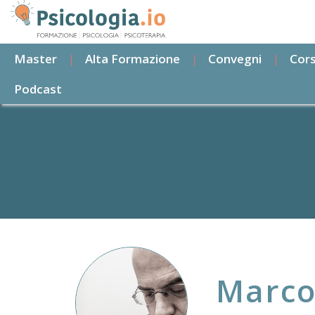
Salta
al
contenuto
Master
Alta Formazione
Convegni
Cors
principale
Podcast
Marc