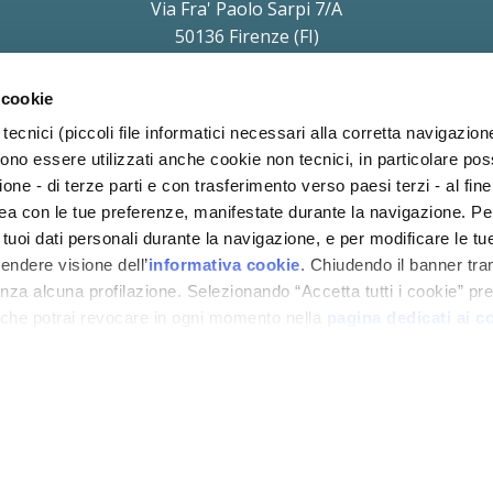
Via Fra' Paolo Sarpi 7/A
50136 Firenze (FI)
P.IVA e C.F. 11854690010
soggetta a direzione e coordinamento di Holding Daniel S.r.l.
 cookie
a Protezione dei Dati (Art. 37 del REG UE 2016/679) Avv. Victoria Parise
priv
tecnici (piccoli file informatici necessari alla corretta navigazion
ono essere utilizzati anche cookie non tecnici, in particolare p
ione - di terze parti e con trasferimento verso paesi terzi - al fine 
inea con le tue preferenze, manifestate durante la navigazione. P
i tuoi dati personali durante la navigazione, e per modificare le tu
rendere visione dell’
informativa cookie
. Chiudendo il banner tra
za alcuna profilazione. Selezionando “Accetta tutti i cookie” pres
 che potrai revocare in ogni momento nella
pagina dedicati ai c
COOKIE
PRIVACY
BLOG
CODICE
COND
POLICY
POLICY
ETICO