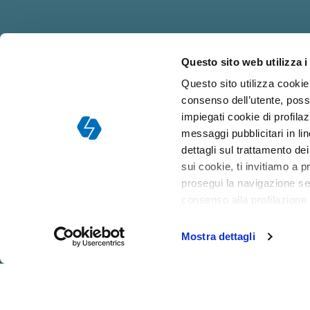
Questo sito web utilizza i
Responsabile dell
Questo sito utilizza cookie 
consenso dell’utente, poss
impiegati cookie di profilaz
messaggi pubblicitari in l
dettagli sul trattamento de
sui cookie, ti invitiamo a p
prosegui la navigazione sen
consenso alla profilazione
Mostra dettagli
CHI
COLLABORA
DOCENTI
SIAMO
CON NOI