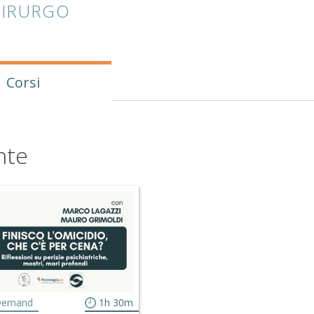
HIRURGO
Corsi
nte
Demand
1h 30m