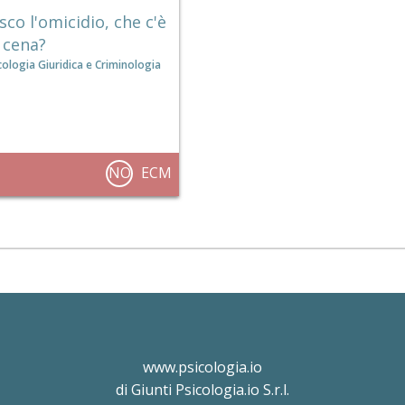
sco l'omicidio, che c'è
 cena?
cologia Giuridica e Criminologia
NO
ECM
www.psicologia.io
di Giunti Psicologia.io S.r.l.