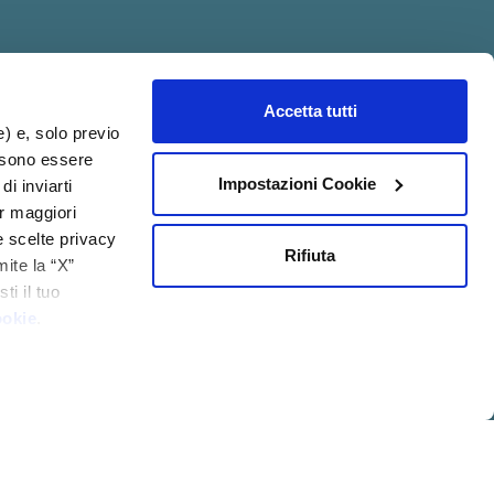
Accetta tutti
acy@psicologia.io
e) e, solo previo
ossono essere
Impostazioni Cookie
di inviarti
er maggiori
e scelte privacy
Rifiuta
mite la “X”
ti il tuo
ookie
.
IZIONI GENERALI DI
MOD.
QUALITÀ
VENDITA
231