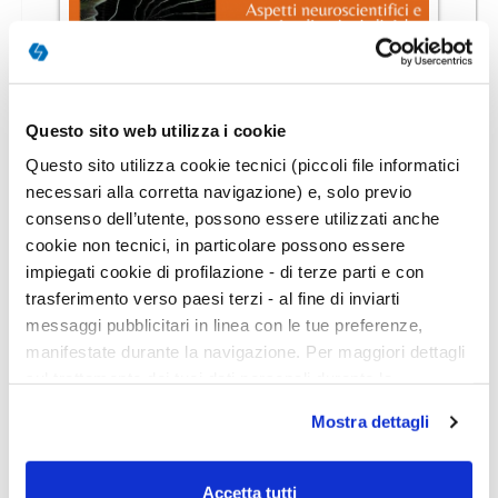
On Demand
3h 00m
Il Sé dinamico in psicoanalisi. Aspetti
Questo sito web utilizza i cookie
neuroscientifici e implicazioni
Questo sito utilizza cookie tecnici (piccoli file informatici
cliniche
necessari alla corretta navigazione) e, solo previo
consenso dell’utente, possono essere utilizzati anche
cookie non tecnici, in particolare possono essere
impiegati cookie di profilazione - di terze parti e con
trasferimento verso paesi terzi - al fine di inviarti
messaggi pubblicitari in linea con le tue preferenze,
FORMAZIONE BREVE
manifestate durante la navigazione. Per maggiori dettagli
sul trattamento dei tuoi dati personali durante la
navigazione, e per modificare le tue scelte privacy sui
Mostra dettagli
cookie, ti invitiamo a prendere visione dell’
informativa
cookie
. Chiudendo il banner tramite la “X” prosegui la
navigazione senza alcuna profilazione. Selezionando
Accetta tutti